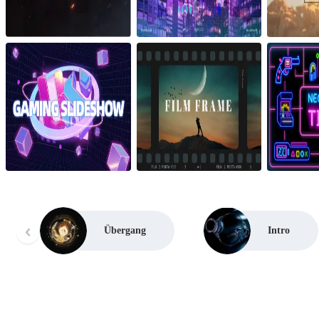
Übergang
Intro
Akustischer
fröhlicher
Gitarren-