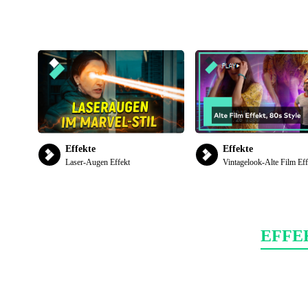
Folk
Effekte
Effekte
Laser-Augen Effekt
Vintagelook-Alte Film Eff
EFFE