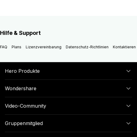
Phantomlicht
01
Hilfe & Support
FAQ
Plans
Lizenzvereinbarung
Datenschutz-Richtlinien
Kontaktieren 
Hero Produkte
Wondershare
Video-Community
Gruppenmitglied