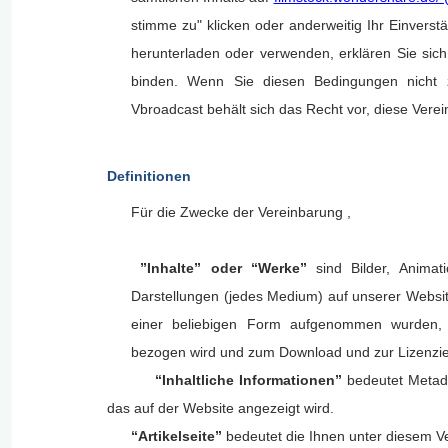
Videoeffekte, Musik und mehr
Kollaboratives Mind
stimme zu" klicken oder anderweitig Ihr Einverst
herunterladen oder verwenden, erklären Sie sich 
Alle Produkte anzeigen
Alle Produkte anzeigen
binden. Wenn Sie diesen Bedingungen nicht zu
Vbroadcast behält sich das Recht vor, diese Ver
Entdecken
Definitionen
Übersicht
Für die Zwecke der Vereinbarung
,
Dokument
”Inhalte”
oder
“Werke”
sind Bilder, Animat
Darstellungen (jedes Medium) auf unserer Websit
Diagramm & Design
einer beliebigen Form aufgenommen wurden, d
bezogen wird und zum Download und zur Lizenzie
“Inhaltliche Informationen”
bedeutet Metad
das auf der Website angezeigt wird.
“Artikelseite”
bedeutet die Ihnen unter diesem V