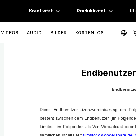
Kreativität
Produktivität
Uti
VIDEOS
AUDIO
BILDER
KOSTENLOS
Für mehr Kreativität
Für mehr Produktivität
Fü
Filmora
PDFelement
Intuitive Videobearbeitung
PDF-Erstellung und -
UniConverter
Document Cloud
Endbenutzer
High-Speed-Medienkonvertierung
Cloud-basiertes Do
Endbenutze
DemoCreator
EdrawMax
Bildschirmaufzeichnung
Einfache Diagrammers
Diese Endbenutzer-Lizenzvereinbarung (im Fo
PixStudio
Mockitt
besteht zwischen dem Endbenutzer (im Folgende
Online-Grafikdesign
Schnelle Layouterstel
Limited (im Folgenden als Wir, Vbroadcast oder
Filmstock
EdrawMind
sämtlichen Inhalts auf
filmstock.wondershare.de/ 