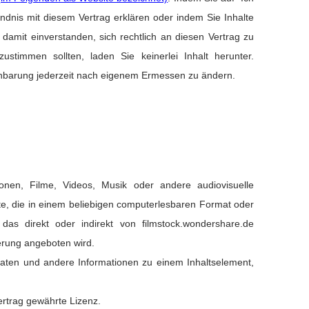
mapping
Video-/Fotoreparatur
ändnis mit diesem Vertrag erklären oder indem Sie Inhalte
damit einverstanden, sich rechtlich an diesen Vertrag zu
Alle Produkte anzeigen
stimmen sollten, laden Sie keinerlei Inhalt herunter.
einbarung jederzeit nach eigenem Ermessen zu ändern.
Entdecken
Übersicht
Videoreparatur
ionen, Filme, Videos, Musik oder andere audiovisuelle
e, die in einem beliebigen computerlesbaren Format oder
WhatsApp Übertragen
as direkt oder indirekt von filmstock.wondershare.de
rung angeboten wird.
Telefon-Rettung
aten und andere Informationen zu einem Inhaltselement,
Nein zu Cybermobbing!
ertrag gewährte Lizenz.