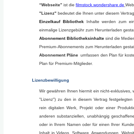
“Webseite”
ist die
filmstock.wondershare.de
Webs
"Lizenz"
bedeutet die Ihnen unter diesem Vertra
Einzelkauf Bibliothek
Inhalte werden zum ei
einmalige Lizenzgebühr zum Herunterladen gesta
Abonnement Bibliotheksinhalte
sind die Medien
Premium-Abonnements zum Herunterladen gestat
Abonnement Pläne
umfassen den Plan für kosten
Plan für Premium-Mitglieder.
Lizenzbewilligung
Wir gewähren Ihnen hiermit ein nicht-exklusives, 
"Lizenz") zu den in diesem Vertrag festgelegte
rein digitalen Werk, Projekt oder einer Produk
anderen substanziellen, unabhängig geschaffen
oder in Ihrem Namen oder für einen Ihrer Kunden e
Inhalt in Videos, Software, Anwendungen, Websit