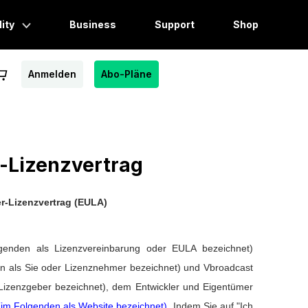
lity
Business
Support
Shop
Anmelden
Abo-Pläne
r den alltäglichen Gebrauch
Entdecken
Recoverit
Übersicht
Bearbeitung
Verlorene Datenwiederherstellung
Video
Dr.Fone
-Lizenzvertrag
kumentenmanagement
Mobile Geräteverwaltung
Foto
r-Lizenzvertrag (EULA)
FamiSafe
tellung
Kindersicherung und Überwachung
lgenden als Lizenzvereinbarung oder EULA bezeichnet)
MobileTrans
n als Sie oder Lizenznehmer bezeichnet) und Vbroadcast
lung
Mobile Datenübertragung
 Lizenzgeber bezeichnet), dem Entwickler und Eigentümer
Repairit
(im Folgenden als Website bezeichnet)
. Indem Sie auf "Ich