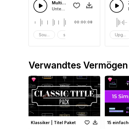
Multi Sounds 15
Unterschiedliche Soundeffekte für Fi
00:00:08
Soundeffekte
scheitern
einmalig
Upgra
Verwandtes Vermögen
Klassiker | Titel Paket