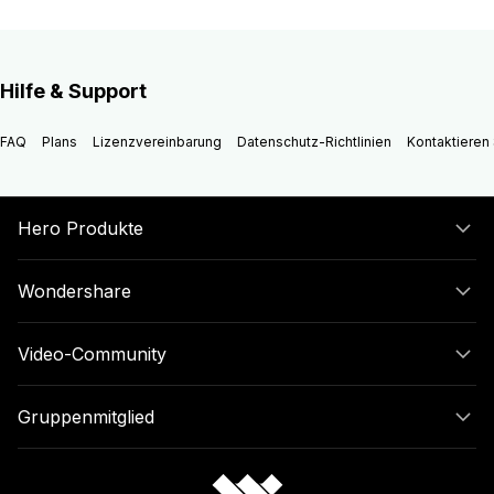
Hilfe & Support
FAQ
Plans
Lizenzvereinbarung
Datenschutz-Richtlinien
Kontaktieren 
Hero Produkte
Wondershare
Video-Community
Gruppenmitglied