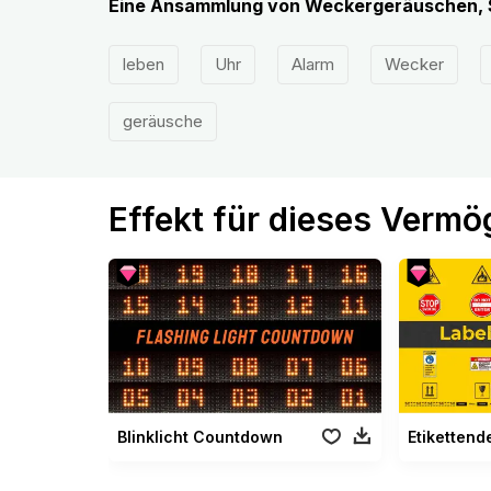
Eine Ansammlung von Weckergeräuschen, S
leben
Uhr
Alarm
Wecker
geräusche
Effekt für dieses Verm
Blinklicht Countdown
Etikettend