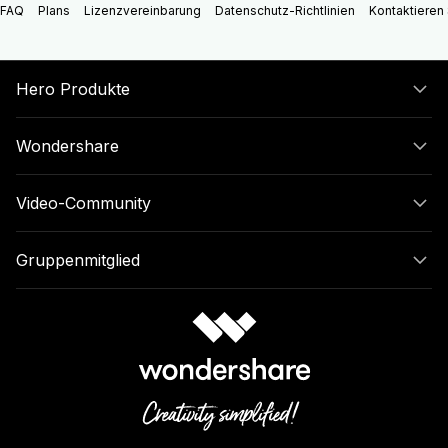
FAQ
Plans
Lizenzvereinbarung
Datenschutz-Richtlinien
Kontaktieren 
Hero Produkte
Wondershare
Video-Community
Gruppenmitglied