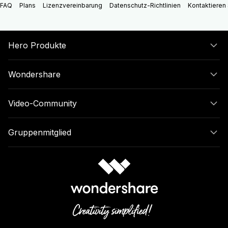
FAQ
Plans
Lizenzvereinbarung
Datenschutz-Richtlinien
Kontaktieren 
Hero Produkte
Wondershare
Video-Community
Gruppenmitglied