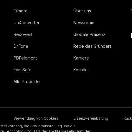
Filmora
Über uns
UniConverter
Newsroom
Recoverit
Globale Präsenz
Dr.Fone
Rede des Gründers
PDFelement
Karriere
FamiSafe
Kontakt
Alle Produkte
Verwendung von Cookies
Lizenzvereinbarung
Rück
stellvorgang, die Steuerausstellung und die
 Technology Co., Ltd, der Tochtergesellschaft der