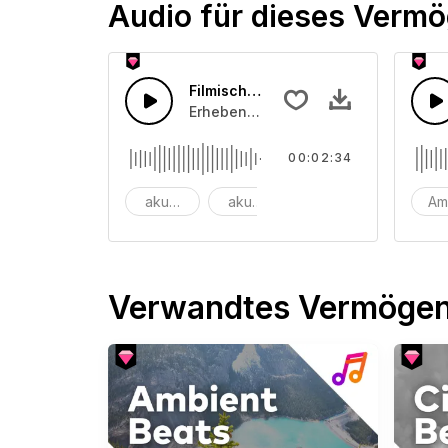
Audio für dieses Verm
Filmische Ambient-Geräuschkulisse
Erhebende Streichmusik, die langsam
00:02:34
akustisch
akustische Gitarre
Ambient
Am
Verwandtes Vermöge