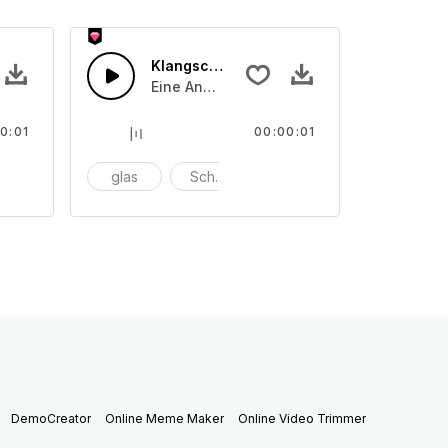
Klangschale 18
der angeriebenen Schalentönen
on unterschiedliche angeschlagenen oder angeriebenen Scha
Eine Ansammlung von unterschiedliche a
0:01
00:00:01
nschlagen
glas
Schüssel
anschlagen
DemoCreator
Online Meme Maker
Online Video Trimmer