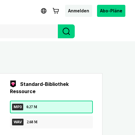
Anmelden
Abo-Pläne
Standard-Bibliothek
Ressource
MP3
0.27 M
WAV
2.68 M