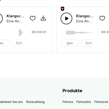
Klangschale 20
Klangschale 19
che angeschlagenen oder angeriebenen Schalentönen
Eine Ansammlung von unterschiedliche angeschlagenen o
Eine Ansammlung v
00:00:01
00:0
las
Schüssel
anschlagen
glas
Schüssel
a
Produkte
aktieren Sie uns
Rückzahlung
Filmora
FilmoraGo
Filmstock