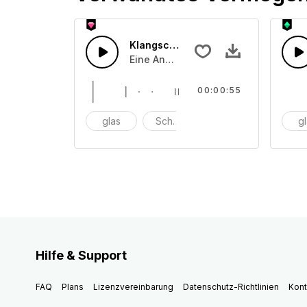
Klangschale 21
Eine Ansammlung von unterschiedli
00:00:55
glas
Schüssel
anschlagen
g
Hilfe & Support
FAQ
Plans
Lizenzvereinbarung
Datenschutz-Richtlinien
Kont