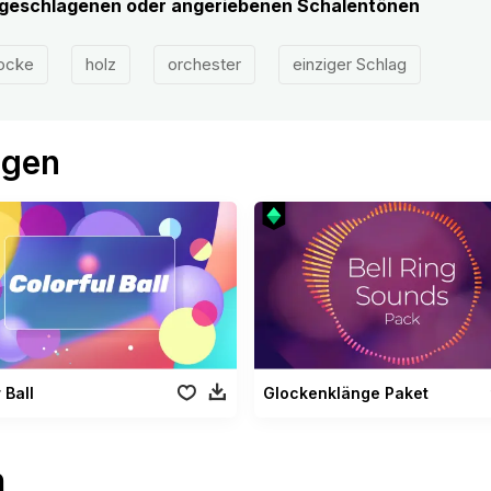
ngeschlagenen oder angeriebenen Schalentönen
ocke
holz
orchester
einziger Schlag
ögen
 Ball
Glockenklänge Paket
n