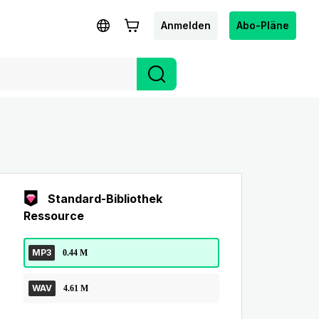
Anmelden
Abo-Pläne
Standard-Bibliothek
Ressource
MP3
0.44 M
WAV
4.61 M