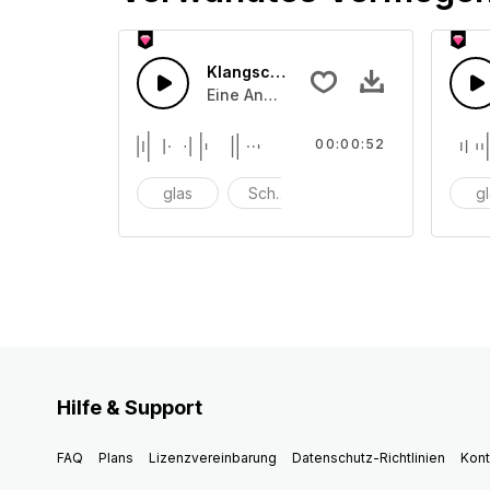
Klangschale 44
Eine Ansammlung von unterschiedli
00:00:52
glas
Schüssel
anschlagen
g
Hilfe & Support
FAQ
Plans
Lizenzvereinbarung
Datenschutz-Richtlinien
Kont