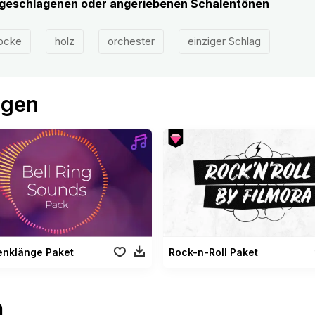
ngeschlagenen oder angeriebenen Schalentönen
ocke
holz
orchester
einziger Schlag
ögen
enklänge Paket
Rock-n-Roll Paket
n