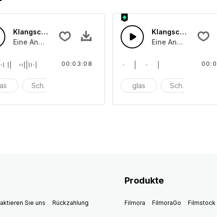
Klangschale 43
Klangschale 42
che angeschlagenen oder angeriebenen Schalentönen
Eine Ansammlung von unterschiedliche angeschlagenen o
Eine Ansammlung v
00:03:08
00:0
las
Schüssel
anschlagen
glas
Schüssel
a
Produkte
aktieren Sie uns
Rückzahlung
Filmora
FilmoraGo
Filmstock