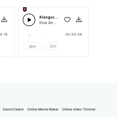
Klangschale 41
der angeriebenen Schalentönen
on unterschiedliche angeschlagenen oder angeriebenen Scha
Eine Ansammlung von unterschiedliche a
0:19
00:00:09
nschlagen
glas
Schüssel
anschlagen
DemoCreator
Online Meme Maker
Online Video Trimmer