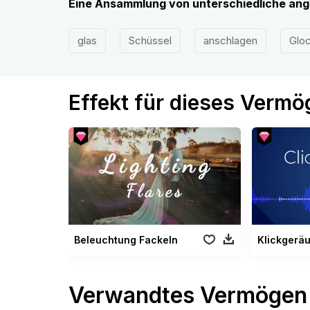
Eine Ansammlung von unterschiedliche an
glas
Schüssel
anschlagen
Glo
Effekt für dieses Verm
Beleuchtung Fackeln
Klickgerä
Verwandtes Vermögen