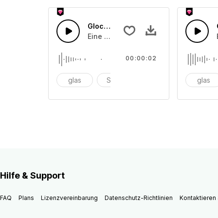
Glocken läuten 17
Eine Ansammlung von unterschiedlic
00:00:02
glas
Schüssel
anschlagen
glas
Hilfe & Support
FAQ
Plans
Lizenzvereinbarung
Datenschutz-Richtlinien
Kontaktieren 