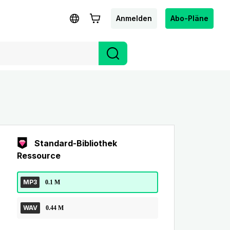
Anmelden
Abo-Pläne
Standard-Bibliothek
Ressource
MP3
0.1 M
WAV
0.44 M