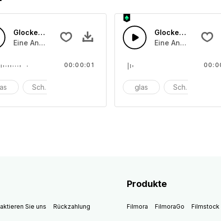
Glocken läuten 21
Glocken läuten 20
che angeschlagenen oder angeriebenen Schalentönen
Eine Ansammlung von unterschiedliche angeschlagenen o
Eine Ansammlung v
00:00:01
00:0
las
Schüssel
anschlagen
glas
Schüssel
a
Produkte
aktieren Sie uns
Rückzahlung
Filmora
FilmoraGo
Filmstock