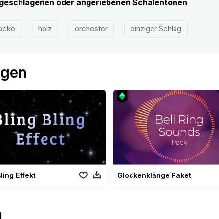
ngeschlagenen oder angeriebenen Schalentönen
ocke
holz
orchester
einziger Schlag
ögen
Bling Effekt
Glockenklänge Paket
n