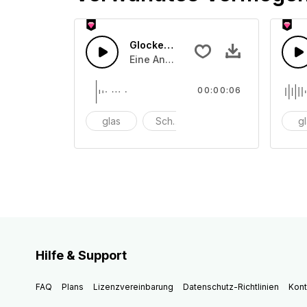
Glocken läuten 22
Eine Ansammlung von unterschiedli
00:00:06
glas
Schüssel
anschlagen
g
Hilfe & Support
FAQ
Plans
Lizenzvereinbarung
Datenschutz-Richtlinien
Kont