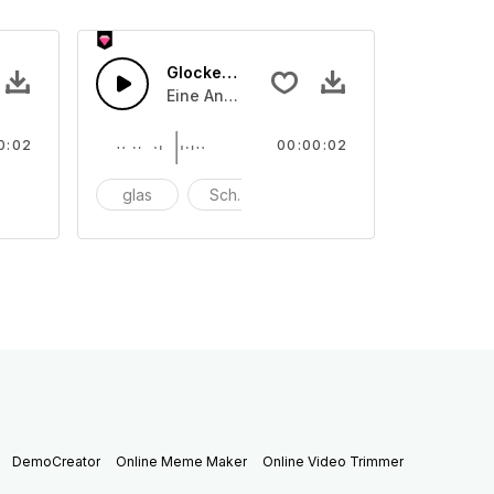
Glocken läuten 19
der angeriebenen Schalentönen
on unterschiedliche angeschlagenen oder angeriebenen Scha
Eine Ansammlung von unterschiedliche a
0:02
00:00:02
nschlagen
glas
Schüssel
anschlagen
DemoCreator
Online Meme Maker
Online Video Trimmer