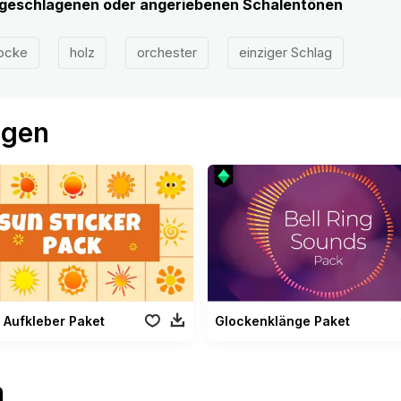
ngeschlagenen oder angeriebenen Schalentönen
ocke
holz
orchester
einziger Schlag
ögen
 Aufkleber Paket
Glockenklänge Paket
n