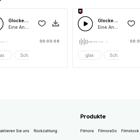
Glocken läuten 22
Glocken läuten 21
che angeschlagenen oder angeriebenen Schalentönen
Eine Ansammlung von unterschiedliche angeschlagenen o
Eine Ansammlung v
00:00:06
00:0
las
Schüssel
anschlagen
glas
Schüssel
a
Produkte
aktieren Sie uns
Rückzahlung
Filmora
FilmoraGo
Filmstock