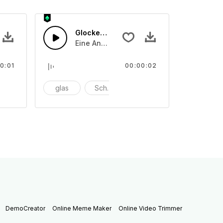
Glocken läuten 20
der angeriebenen Schalentönen
on unterschiedliche angeschlagenen oder angeriebenen Scha
Eine Ansammlung von unterschiedliche a
0:01
00:00:02
nschlagen
glas
Schüssel
anschlagen
DemoCreator
Online Meme Maker
Online Video Trimmer