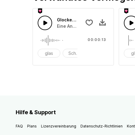
Glocken läuten 23
Eine Ansammlung von unterschiedli
00:00:13
glas
Schüssel
anschlagen
g
Hilfe & Support
FAQ
Plans
Lizenzvereinbarung
Datenschutz-Richtlinien
Kont