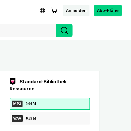
Anmelden
Abo-Pläne
Standard-Bibliothek
Ressource
MP3
0.04 M
WAV
0.39 M