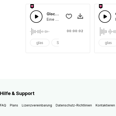
Glocken läuten 8
Eine Ansammlung von unterschiedlic
00:00:02
glas
Schüssel
anschlagen
glas
Hilfe & Support
FAQ
Plans
Lizenzvereinbarung
Datenschutz-Richtlinien
Kontaktieren 