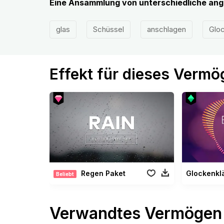
Eine Ansammlung von unterschiedliche an
glas
Schüssel
anschlagen
Glo
Effekt für dieses Verm
Regen Paket
Glockenkl
Beliebt
Verwandtes Vermögen