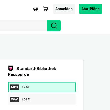
Anmelden
Abo-Pläne
Standard-Bibliothek
Ressource
MP3
0.2 M
WAV
2.58 M