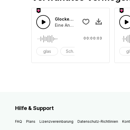
Glocken läuten 45
Eine Ansammlung von unterschiedli
00:00:03
glas
Schüssel
anschlagen
g
Hilfe & Support
FAQ
Plans
Lizenzvereinbarung
Datenschutz-Richtlinien
Kont