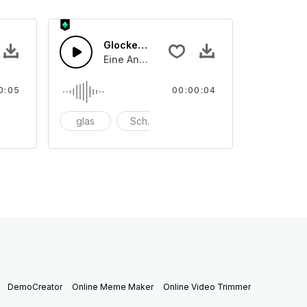
Glocken läuten 42
der angeriebenen Schalentönen
on unterschiedliche angeschlagenen oder angeriebenen Scha
Eine Ansammlung von unterschiedliche a
0:05
00:00:04
nschlagen
glas
Schüssel
anschlagen
DemoCreator
Online Meme Maker
Online Video Trimmer