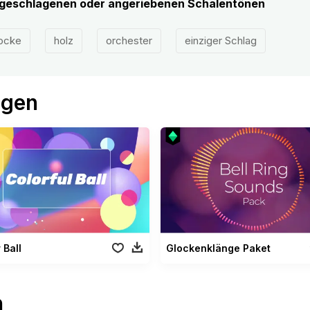
ngeschlagenen oder angeriebenen Schalentönen
ocke
holz
orchester
einziger Schlag
ögen
 Ball
Glockenklänge Paket
n