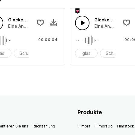
Glocken läuten 44
Glocken läuten 43
che angeschlagenen oder angeriebenen Schalentönen
Eine Ansammlung von unterschiedliche angeschlagenen o
Eine Ansammlung v
00:00:04
00:0
las
Schüssel
anschlagen
glas
Schüssel
a
Produkte
aktieren Sie uns
Rückzahlung
Filmora
FilmoraGo
Filmstock