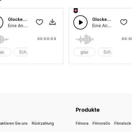
Glocken läuten 47
Glocken läuten 46
che angeschlagenen oder angeriebenen Schalentönen
Eine Ansammlung von unterschiedliche angeschlagenen o
Eine Ansammlung v
00:00:03
00:0
las
Schüssel
anschlagen
glas
Schüssel
a
Produkte
aktieren Sie uns
Rückzahlung
Filmora
FilmoraGo
Filmstock