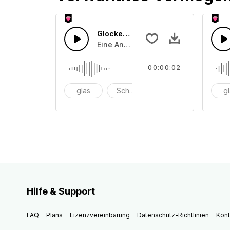
Glocken läuten 48
Eine Ansammlung von unterschiedli
00:00:02
glas
Schüssel
anschlagen
g
Hilfe & Support
FAQ
Plans
Lizenzvereinbarung
Datenschutz-Richtlinien
Kont