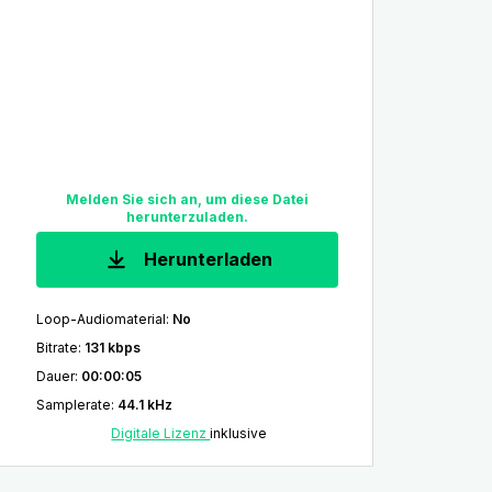
Melden Sie sich an, um diese Datei
herunterzuladen.
Herunterladen
Loop-Audiomaterial
:
No
Bitrate
:
131 kbps
Dauer
:
00:00:05
Samplerate
:
44.1 kHz
Digitale Lizenz
inklusive