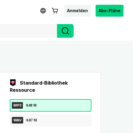
Anmelden
Abo-Pläne
Standard-Bibliothek
Ressource
MP3
0.08 M
WAV
0.87 M