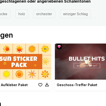
ngeschlagenen oder angeriebenen Schalentönen
ocke
holz
orchester
einziger Schlag
ögen
 Aufkleber Paket
Geschoss-Treffer Paket
n