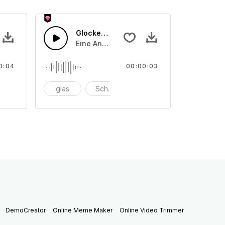
Glocken läuten 45
der angeriebenen Schalentönen
on unterschiedliche angeschlagenen oder angeriebenen Scha
Eine Ansammlung von unterschiedliche a
0:04
00:00:03
nschlagen
glas
Schüssel
anschlagen
DemoCreator
Online Meme Maker
Online Video Trimmer