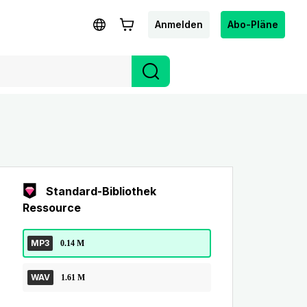
Anmelden
Abo-Pläne
Standard-Bibliothek
Ressource
MP3
0.14 M
WAV
1.61 M