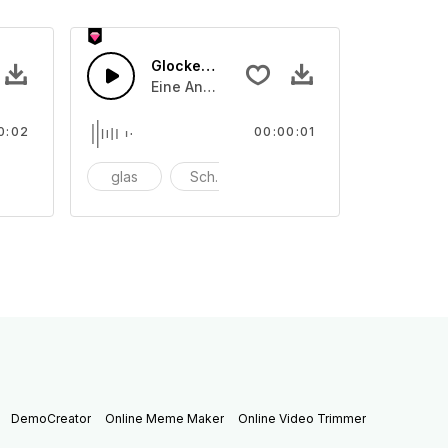
Glocken läuten 11
der angeriebenen Schalentönen
on unterschiedliche angeschlagenen oder angeriebenen Scha
Eine Ansammlung von unterschiedliche a
0:02
00:00:01
nschlagen
glas
Schüssel
anschlagen
DemoCreator
Online Meme Maker
Online Video Trimmer