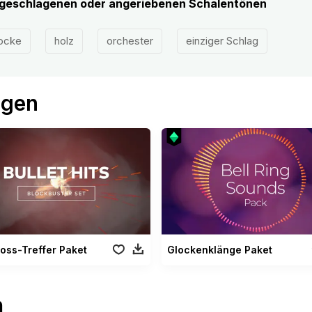
ngeschlagenen oder angeriebenen Schalentönen
ocke
holz
orchester
einziger Schlag
ögen
oss-Treffer Paket
Glockenklänge Paket
n