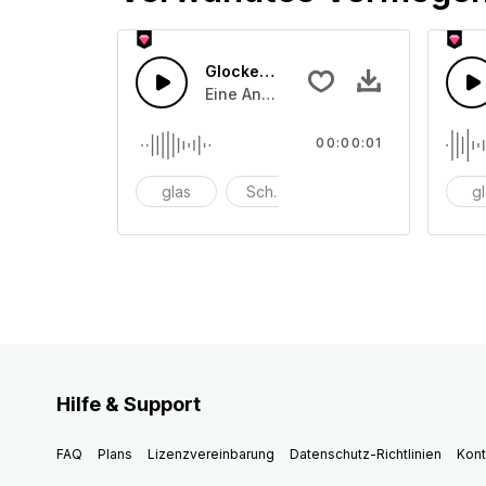
Glocken läuten 9
Eine Ansammlung von unterschiedli
00:00:01
glas
Schüssel
anschlagen
g
Hilfe & Support
FAQ
Plans
Lizenzvereinbarung
Datenschutz-Richtlinien
Kont