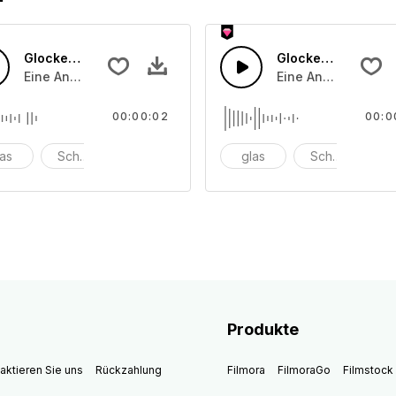
Glocken läuten 8
Glocken läuten 7
che angeschlagenen oder angeriebenen Schalentönen
Eine Ansammlung von unterschiedliche angeschlagenen o
Eine Ansammlung v
00:00:02
00:0
las
Schüssel
anschlagen
glas
Schüssel
a
Produkte
aktieren Sie uns
Rückzahlung
Filmora
FilmoraGo
Filmstock