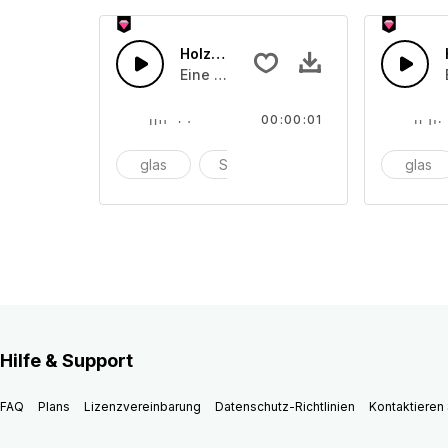
Holzblock 8
Eine Ansammlung von Holzinstrument
00:00:01
glas
Schüssel
anschlagen
glas
Hilfe & Support
FAQ
Plans
Lizenzvereinbarung
Datenschutz-Richtlinien
Kontaktieren 