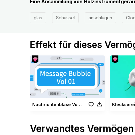
Eine Ansammlung von Holzinstrumentgeräu
glas
Schüssel
anschlagen
Glo
Effekt für dieses Verm
Nachrichtenblase Vol 01
Kleckserei
Verwandtes Vermögen