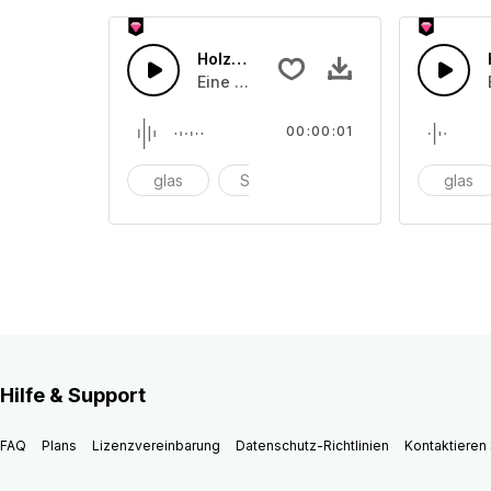
Holzblock 22
Eine Ansammlung von Holzinstrument
00:00:01
glas
Schüssel
anschlagen
glas
Hilfe & Support
FAQ
Plans
Lizenzvereinbarung
Datenschutz-Richtlinien
Kontaktieren 