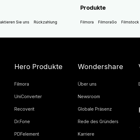
Produkte
aktieren Sie uns
Rückzahlung
Filmora
FilmoraGo
Filmstock
Hero Produkte
Wondershare
Filmora
Über uns
UniConverter
Newsroom
Recoverit
Globale Präsenz
Dr.Fone
Rede des Gründers
PDFelement
Karriere