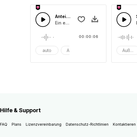
Anteigende Autogeräusche
Ein elektronischer Pfeifton, der mit e
00:00:06
auto
Autos
antrieb
Außerir
Hilfe & Support
FAQ
Plans
Lizenzvereinbarung
Datenschutz-Richtlinien
Kontaktieren 