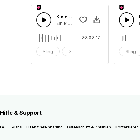
Kleiner Applaus
Ein kleiner Beifall aus der Menge
00:00:17
Sting
Stab
Explosion
Sting
Hilfe & Support
FAQ
Plans
Lizenzvereinbarung
Datenschutz-Richtlinien
Kontaktieren 