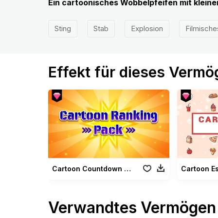
Ein cartoonisches Wobbelpfeifen mit klei
Sting
Stab
Explosion
Filmische
Effekt für dieses Verm
Cartoon Countdown Paket
Cartoon E
Verwandtes Vermögen