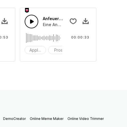
42
Anfeuerungsrufe 41
 und klatschen, laut und weniger laut
on Publikumsapplausgeräuschen, prosten und klatschen, laut u
Eine Ansammlung von Publikumsapplausger
0:53
00:00:33
latschen
Applaus
Prost
Klatschen
DemoCreator
Online Meme Maker
Online Video Trimmer