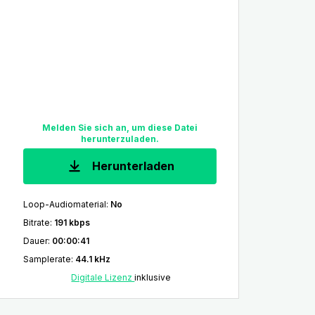
Melden Sie sich an, um diese Datei
herunterzuladen.
Herunterladen
Loop-Audiomaterial
:
No
Bitrate
:
191 kbps
Dauer
:
00:00:41
Samplerate
:
44.1 kHz
Digitale Lizenz
inklusive