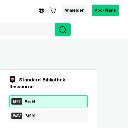
Anmelden
Abo-Pläne
Standard-Bibliothek
Ressource
MP3
0.96 M
WAV
7.05 M