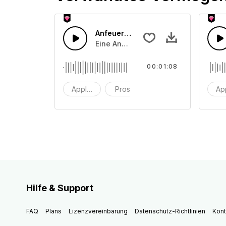
Anfeuerungsrufe 44
Eine Ansammlung von Publikumsappla
00:01:08
Applaus
Prost
Klatschen
Ap
Hilfe & Support
FAQ
Plans
Lizenzvereinbarung
Datenschutz-Richtlinien
Kont