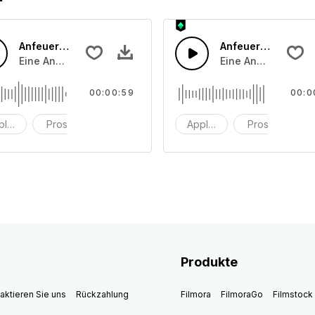
Anfeuerungsrufe 43
Anfeuerungsrufe 
usgeräuschen, prosten und klatschen, laut und weniger laut
Eine Ansammlung von Publikumsapplausgeräuschen, prosten
Eine Ansammlung v
00:00:59
00:0
plaus
Prost
Klatschen
Applaus
Prost
K
Produkte
aktieren Sie uns
Rückzahlung
Filmora
FilmoraGo
Filmstock