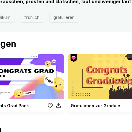
äuschen, prosten und klatschen, laut und weniger laut
likum
fröhlich
gratulieren
ögen
ats Grad Pack
Gratulation zur Graduierung
n