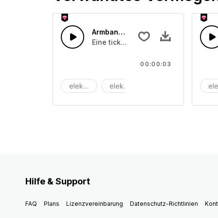
Armbanduhr 03
Eine tickende Armbanduhr
00:00:03
elektrisch
elektronisch
maschine
ele
Hilfe & Support
FAQ
Plans
Lizenzvereinbarung
Datenschutz-Richtlinien
Kont