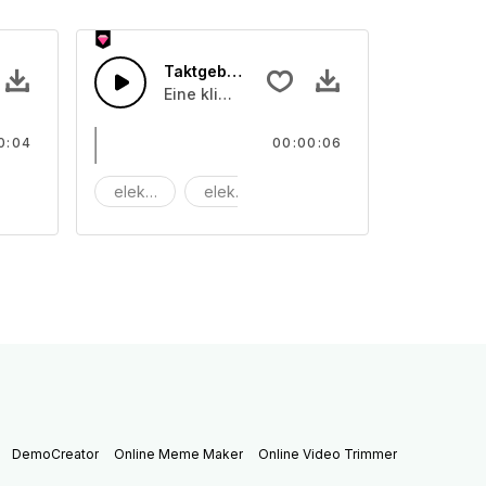
Taktgeberklimpern 03
banduhr
Eine klimpernde Uhr
0:04
00:00:06
aschine
elektrisch
elektronisch
maschine
DemoCreator
Online Meme Maker
Online Video Trimmer