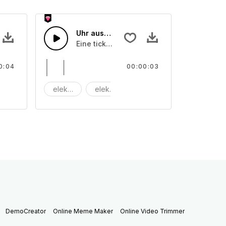
Nähe 02
Uhr aus nächster Nähe
Eine tickende Uhr
0:04
00:00:03
aschine
elektrisch
elektronisch
maschine
DemoCreator
Online Meme Maker
Online Video Trimmer