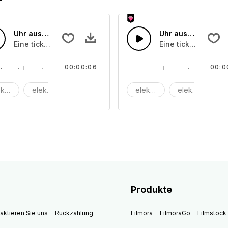
Uhr aus nächster Nähe 03
Uhr aus nächster 
Eine tickende Uhr
Eine tickende Uhr
00:00:06
00:0
ktrisch
elektronisch
maschine
elektrisch
elektronisch
m
Produkte
aktieren Sie uns
Rückzahlung
Filmora
FilmoraGo
Filmstock