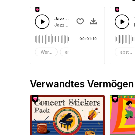
Jazzcafe Gitarre
Jazzcafe-Gitarre mit französischem B
00:01:19
Werbung
animation
Bar
abstrak
Verwandtes Vermögen