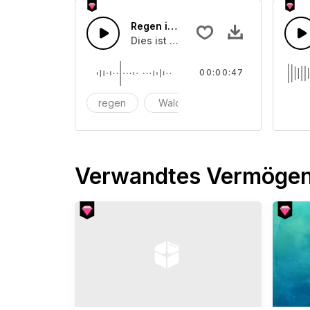
Regen im Wald
Dies ist ein Sound von über Rain In 
00:00:47
regen
Wald
Verwandtes Vermöge