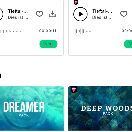
Tieftal-Echo-Glocke
Tieftal-Glocke
The Forest
Dies ist ein Soundeffekt über Schulglocken
Dies ist ein Sound
00:00:11
00:0
Neu
N
n