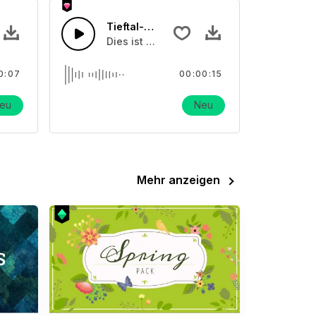
Tieftal-Echo-Glocke 01
effekt über Schulglocken
Dies ist ein Soundeffekt über Schulglocke
0:07
00:00:15
eu
Neu
Mehr anzeigen