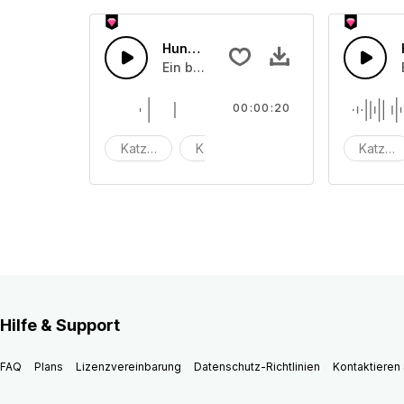
Hundebarke 8
Ein bellender Hund
00:00:20
Katzen
Kätzchen
Miauen
Katzen
Hilfe & Support
FAQ
Plans
Lizenzvereinbarung
Datenschutz-Richtlinien
Kontaktieren 