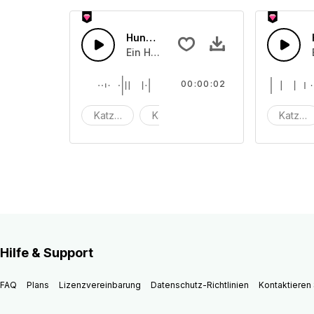
Hundebarke 6
Ein Hund bellt
00:00:02
Katzen
Kätzchen
Miauen
Katzen
Hilfe & Support
FAQ
Plans
Lizenzvereinbarung
Datenschutz-Richtlinien
Kontaktieren 