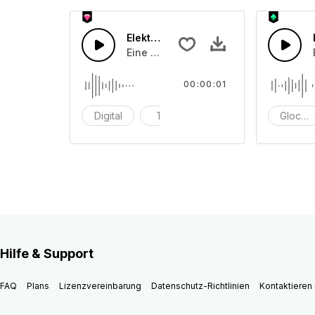
Elektronsche Textwarnung
Eine kurze Textdatei wird automatis
00:00:01
Digital
Text
Digitaltyp
Glocke
Hilfe & Support
FAQ
Plans
Lizenzvereinbarung
Datenschutz-Richtlinien
Kontaktieren 