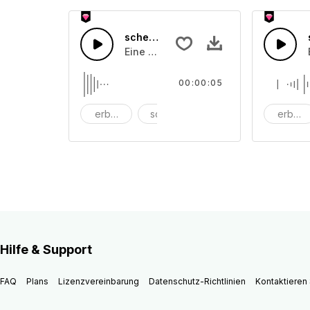
scheitern 35
Eine Ansammlung von Jammer und St
00:00:05
erbärmlich
schreien
Schrei
erbärm
Hilfe & Support
FAQ
Plans
Lizenzvereinbarung
Datenschutz-Richtlinien
Kontaktieren 