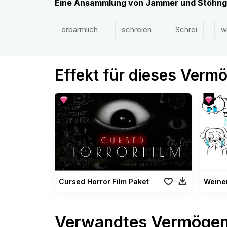
Eine Ansammlung von Jammer und Stöhng
erbärmlich
schreien
Schrei
w
Effekt für dieses Verm
Cursed Horror Film Paket
Weine
Verwandtes Vermöge