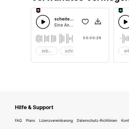
scheitern 57
Eine Ansammlung von Jammer und S
00:00:29
erbärmlich
schreien
Schrei
er
Hilfe & Support
FAQ
Plans
Lizenzvereinbarung
Datenschutz-Richtlinien
Kont