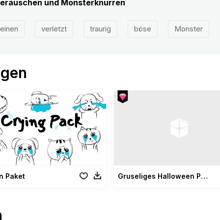
eräuschen und Monsterknurren
einen
verletzt
traurig
böse
Monster
ögen
n Paket
Gruseliges Halloween Paket
n