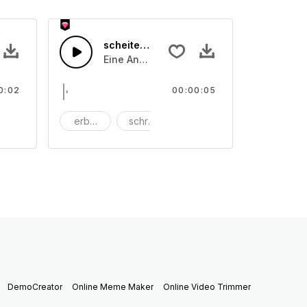
scheitern 53
onsterknurren
von Jammer und Stöhngeräuschen und Monsterknurren
Eine Ansammlung von Jammer und Stöhng
0:02
00:00:05
hrei
erbärmlich
schreien
Schrei
DemoCreator
Online Meme Maker
Online Video Trimmer