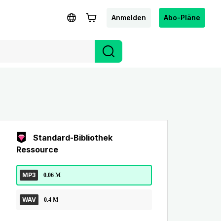
Anmelden
Abo-Pläne
Standard-Bibliothek
Ressource
MP3
0.06 M
WAV
0.4 M