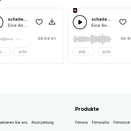
scheitern 55
scheitern 54
töhngeräuschen und Monsterknurren
Eine Ansammlung von Jammer und Stöhngeräuschen und M
Eine Ansammlung 
00:00:01
00:0
bärmlich
schreien
Schrei
erbärmlich
schreien
Sc
Produkte
aktieren Sie uns
Rückzahlung
Filmora
FilmoraGo
Filmstock