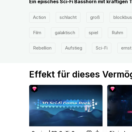
Ein episches Sci-Fi Basshorn mit kräftigen
Action
schlacht
groß
blockbus
Film
galaktisch
spiel
Ruhm
Rebellion
Aufstieg
Sci-Fi
ernst
Effekt für dieses Verm