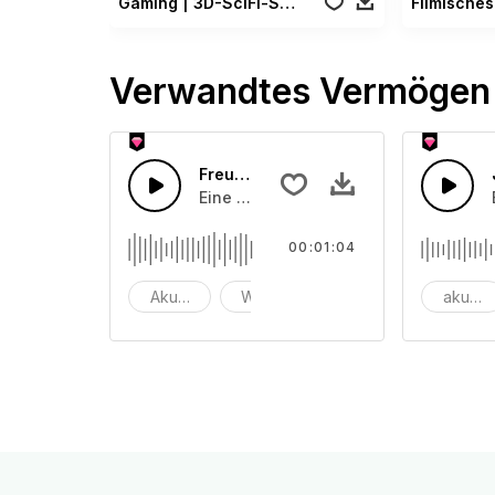
Gaming | 3D-SciFi-Spielepaket
Verwandtes Vermögen
Freudige Ukulele
Eine fröhliche Ukulele mit Bass und X
00:01:04
Akustisch
Werbung
Hintergrund
akusti