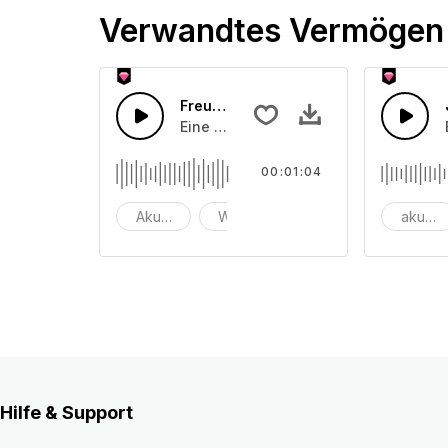
Verwandtes Vermögen
Freudige Ukulele
Eine fröhliche Ukulele mit Bass und X
00:01:04
Akustisch
Werbung
Hintergrund
akusti
Hilfe & Support