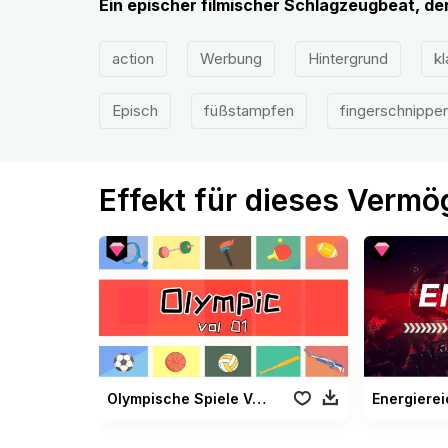
Ein epischer filmischer Schlagzeugbeat, der
action
Werbung
Hintergrund
k
Episch
füßstampfen
fingerschnippe
Effekt für dieses Verm
Olympische Spiele Vol 01