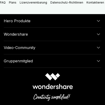
FAQ
Plans
Lizenzvereinbarung
Datenschutz-Richtlinien
Kontaktieren 
Hero Produkte
Wondershare
Video-Community
Gruppenmitglied