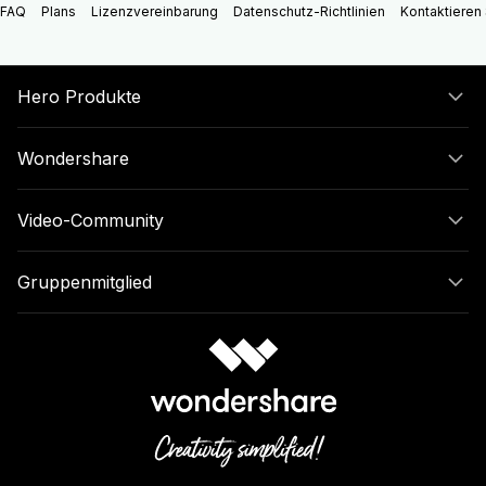
FAQ
Plans
Lizenzvereinbarung
Datenschutz-Richtlinien
Kontaktieren 
Hero Produkte
Wondershare
Video-Community
Gruppenmitglied