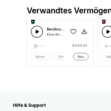
Verwandtes Vermöge
Berührung von Glas 20
Eine Ansammlung von einem oder meh
00:00:01
leben
Uhr
Alarm
Neu
le
Hilfe & Support