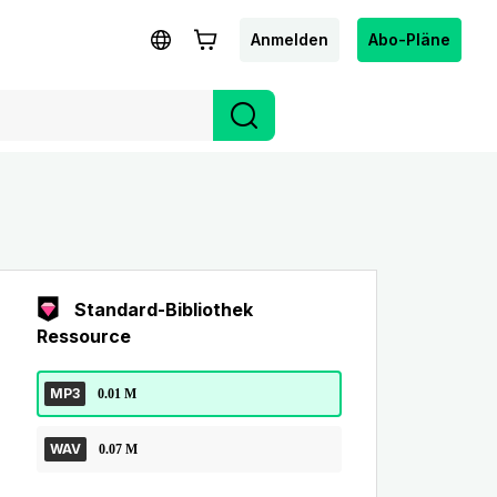
Anmelden
Abo-Pläne
Standard-Bibliothek
Ressource
MP3
0.01 M
WAV
0.07 M