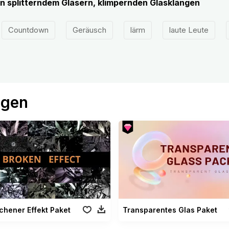
 splitterndem Gläsern, klimpernden Glasklängen
Countdown
Geräusch
lärm
laute Leute
ögen
hener Effekt Paket
Transparentes Glas Paket