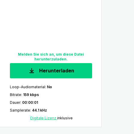
Melden Sie sich an, um diese Datei
herunterzuladen.
Herunterladen
Loop-Audiomaterial
:
No
Bitrate
:
159 kbps
Dauer
:
00:00:01
Samplerate
:
44.1 kHz
Digitale Lizenz
inklusive