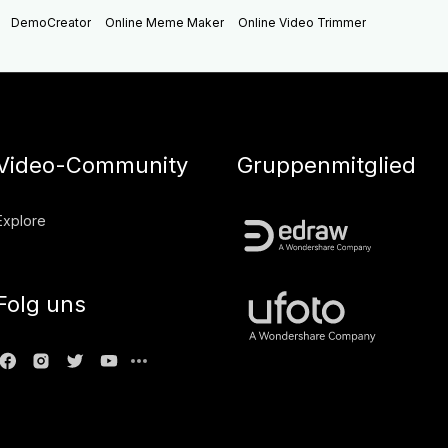
DemoCreator
Online Meme Maker
Online Video Trimmer
Video-Community
Gruppenmitglied
Explore
Folg uns