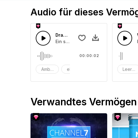
Audio für dieses Vermö
Dramatischer Anstieg
Ein schnell ansteigendes Windgeräusc
00:00:02
Ambiente
elektronisch
zukunft
Leerze
Verwandtes Vermögen