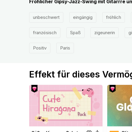
Fröhlicher Gipsy-Jazz-Swing mit Gitarrre u
unbeschwert
eingängig
fröhlich
französisch
Spaß
zigeunerin
g
Positiv
Paris
Effekt für dieses Verm