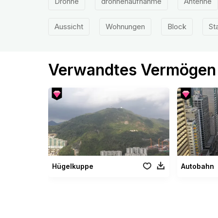
Drohne
drohnenaufnahme
Antenne
Aussicht
Wohnungen
Block
St
Verwandtes Vermögen
Hügelkuppe
Autobahn