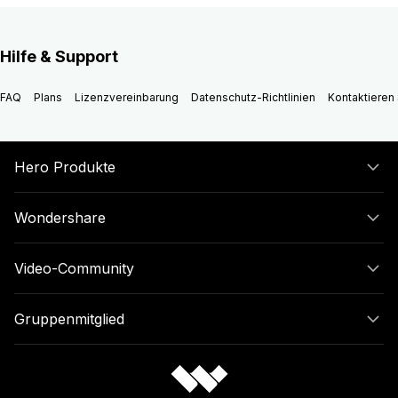
Hilfe & Support
FAQ
Plans
Lizenzvereinbarung
Datenschutz-Richtlinien
Kontaktieren 
Hero Produkte
Wondershare
Video-Community
Gruppenmitglied