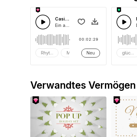
Casino-Nacht
Ein angenehmes Uptempo-Popstück mi
00:02:29
Rhytmen
Musik
Neu
instrumental
glückli
Verwandtes Vermögen