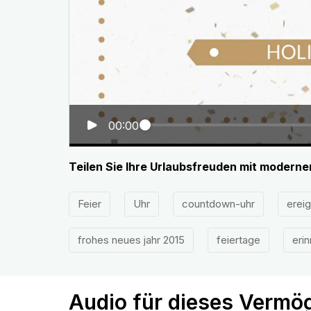
00:00
Teilen Sie Ihre Urlaubsfreuden mit moderne
Feier
Uhr
countdown-uhr
erei
frohes neues jahr 2015
feiertage
eri
Audio für dieses Vermö