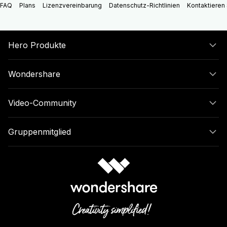
FAQ
Plans
Lizenzvereinbarung
Datenschutz-Richtlinien
Kontaktieren 
Hero Produkte
Wondershare
Video-Community
Gruppenmitglied