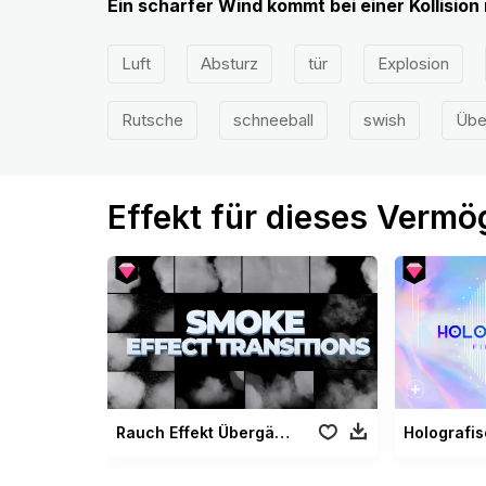
Ein scharfer Wind kommt bei einer Kollision m
Luft
Absturz
tür
Explosion
Rutsche
schneeball
swish
Übe
Effekt für dieses Verm
Rauch Effekt Übergänge
Holografi