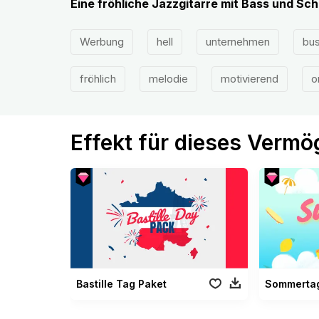
Eine fröhliche Jazzgitarre mit Bass und Sc
Werbung
hell
unternehmen
bu
fröhlich
melodie
motivierend
o
Effekt für dieses Verm
Bastille Tag Paket
Sommertag