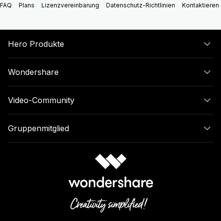
FAQ
Plans
Lizenzvereinbarung
Datenschutz-Richtlinien
Kontaktieren 
Hero Produkte
Wondershare
Video-Community
Gruppenmitglied