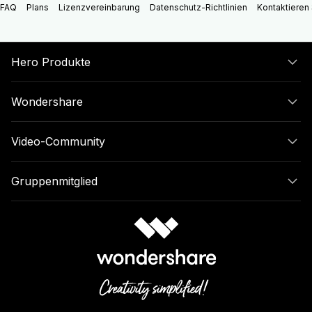
FAQ
Plans
Lizenzvereinbarung
Datenschutz-Richtlinien
Kontaktieren 
Hero Produkte
Wondershare
Video-Community
Gruppenmitglied