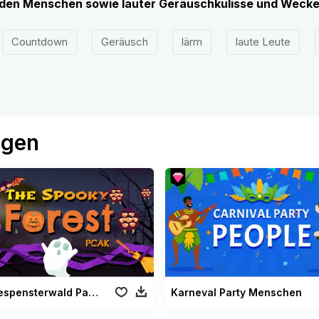
den Menschen sowie lauter Geräuschkulisse und Weck
Countdown
Geräusch
lärm
laute Leute
ögen
Das Gespensterwald Paket
Karneval Party Menschen