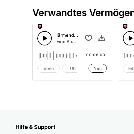
Verwandtes Vermöge
lärmende Menschen 19
Eine Ansammlung lärmenden und sch
00:06:03
leben
Uhr
Alarm
Neu
le
Hilfe & Support