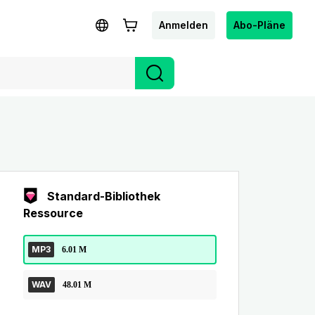
Anmelden
Abo-Pläne
Standard-Bibliothek
Ressource
MP3
6.01 M
WAV
48.01 M