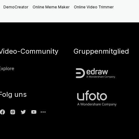
DemoCreator
Online Meme Maker
Online Video Trimmer
Video-Community
Gruppenmitglied
Explore
Folg uns