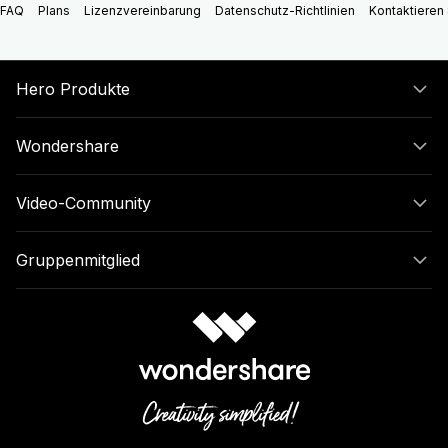
FAQ
Plans
Lizenzvereinbarung
Datenschutz-Richtlinien
Kontaktieren 
Hero Produkte
Wondershare
Video-Community
Gruppenmitglied