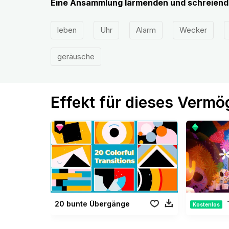
Eine Ansammlung lärmenden und schreiend
leben
Uhr
Alarm
Wecker
geräusche
Effekt für dieses Verm
20 bunte Übergänge
T
Kostenlos