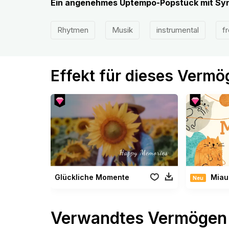
Ein angenehmes Uptempo-Popstück mit Syn
Rhytmen
Musik
instrumental
fr
Effekt für dieses Verm
Glückliche Momente
Miau
Neu
Verwandtes Vermögen