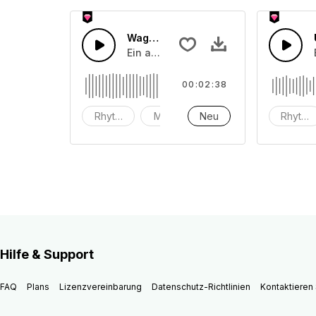
Wage den Sprung
Ein angenehmes Uptempo-Popstück mi
00:02:38
Rhytmen
Musik
Neu
instrumental
Rhytme
Hilfe & Support
FAQ
Plans
Lizenzvereinbarung
Datenschutz-Richtlinien
Kontaktieren 