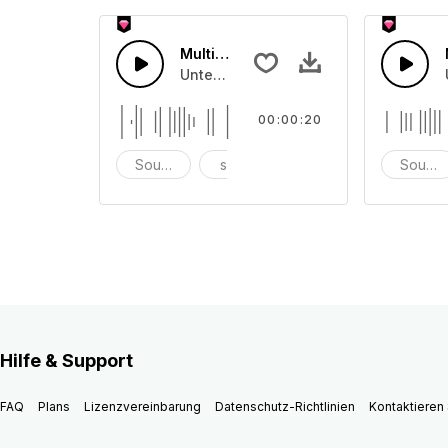
Multi Sounds 28
Unterschiedliche Soundeffekte für Fi
00:00:20
Soundeffekte
scheitern
einmalig
Sounde
Hilfe & Support
FAQ
Plans
Lizenzvereinbarung
Datenschutz-Richtlinien
Kontaktieren 