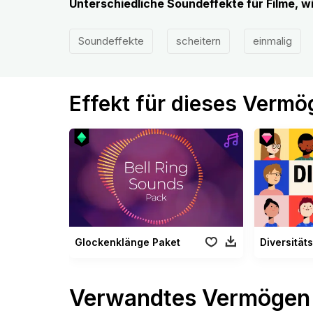
Unterschiedliche Soundeffekte für Filme, 
Soundeffekte
scheitern
einmalig
Effekt für dieses Verm
Glockenklänge Paket
Diversität
Verwandtes Vermögen