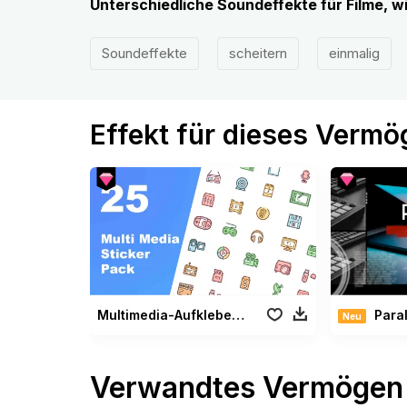
Unterschiedliche Soundeffekte für Filme, 
Soundeffekte
scheitern
einmalig
Effekt für dieses Verm
Multimedia-Aufkleber Paket
Paralla
Neu
Verwandtes Vermögen