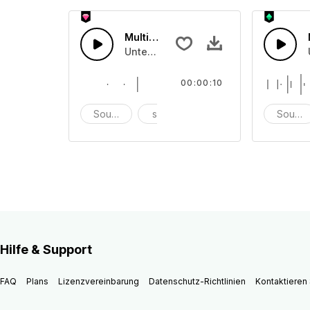
Multi Sounds 38
Unterschiedliche Soundeffekte für Fi
00:00:10
Soundeffekte
scheitern
einmalig
Sounde
Hilfe & Support
FAQ
Plans
Lizenzvereinbarung
Datenschutz-Richtlinien
Kontaktieren 