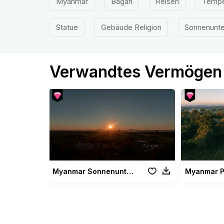
Myanmar
Bagan
Reisen
Tempe
Statue
Gebäude Religion
Sonnenunt
Verwandtes Vermögen
Myanmar Sonnenuntergang2
Myanmar 