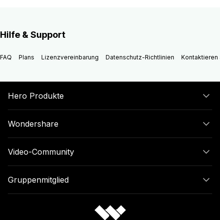
Hilfe & Support
FAQ
Plans
Lizenzvereinbarung
Datenschutz-Richtlinien
Kontaktieren 
Hero Produkte
Wondershare
Video-Community
Gruppenmitglied