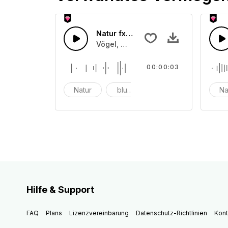
Natur fx 21
Vögel, Wind, Blumen und Naturgerä
00:00:03
Natur
blumen
Vogel
Na
Hilfe & Support
FAQ
Plans
Lizenzvereinbarung
Datenschutz-Richtlinien
Kont