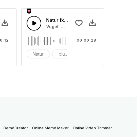
Natur fx 18
en und Naturgeräusche
Vögel, Wind, Blumen und Naturgeräusche
0:12
00:00:28
ogel
Natur
blumen
Vogel
DemoCreator
Online Meme Maker
Online Video Trimmer