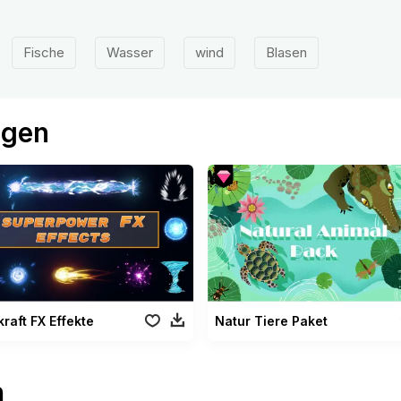
Fische
Wasser
wind
Blasen
ögen
raft FX Effekte
Natur Tiere Paket
n