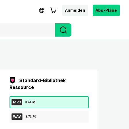
Anmelden
Abo-Pläne
Standard-Bibliothek
Ressource
MP3
0.44 M
WAV
3.71 M