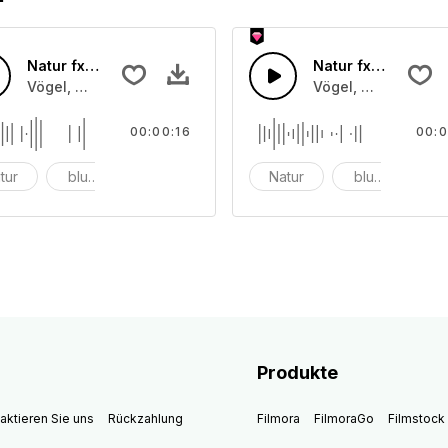
Natur fx 20
Natur fx 19
usche
Vögel, Wind, Blumen und Naturgeräusche
Vögel, Wind, Blum
00:00:16
00:0
tur
blumen
Vogel
Natur
blumen
V
Produkte
aktieren Sie uns
Rückzahlung
Filmora
FilmoraGo
Filmstock