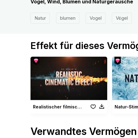
Vögel, Wind, Blumen und Naturgeräusche
Natur
blumen
Vogel
Vögel
Effekt für dieses Verm
Realistischer filmischer Effekt
Natur-Sti
Verwandtes Vermögen