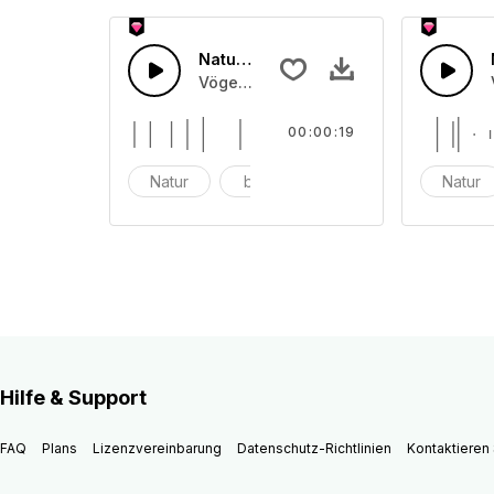
Natur fx 30
Vögel, Wind, Blumen und Naturgeräu
00:00:19
Natur
blumen
Vogel
Natur
Hilfe & Support
FAQ
Plans
Lizenzvereinbarung
Datenschutz-Richtlinien
Kontaktieren 